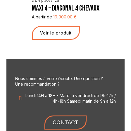
3 & 4 places
,
Van
MAXI 4 – DIAGONAL 4 CHEVAUX
À partir de
19,900.00
€
Voir le produit
Nous sommes à votre écoute. Une question ?
Une recommandation ?
Lundi 14H à 18H - Mardi à vendredi de 9h-12h /
14h-18h Samedi matin de 9h à 12h
CONTACT