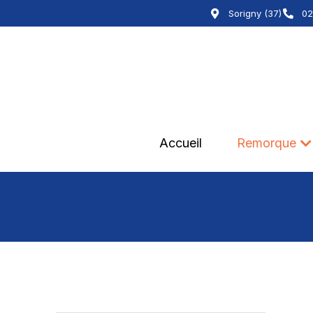
Sorigny (37)
02
Accueil
Remorque