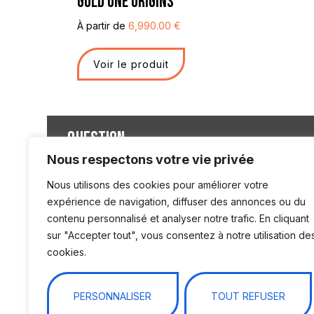
GOLD ONE ORIGINS
À partir de
6,990.00
€
Voir le produit
QUESTION
Nous sommes à votre écoute. Une q
S
Nous respectons votre vie privée
Une recommandation ?
Nous utilisons des cookies pour améliorer votre
expérience de navigation, diffuser des annonces ou du
contenu personnalisé et analyser notre trafic. En cliquant
INFORMATIO
sur "Accepter tout", vous consentez à notre utilisation de
Pour professionnels et
cookies.
particuliers. Nous vous
Choisir sa remo
accompagnons
dans votre univers.
Choisir son atte
PERSONNALISER
TOUT REFUSER
Choisir Cheval L
02.47.28.37.55