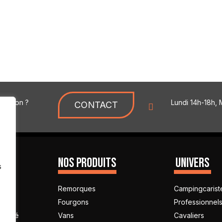
uestion ?
Lundi 14h-18h, 
CONTACT
NS
NOS PRODUITS
UNIVERS
s
rque
Remorques
Campingcarist
lage
Fourgons
Professionnel
iberté
Vans
Cavaliers