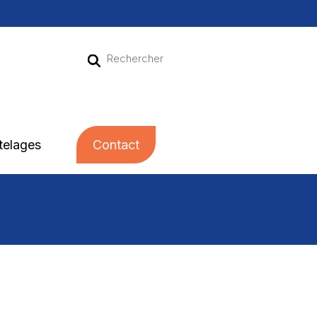
telages
Contact