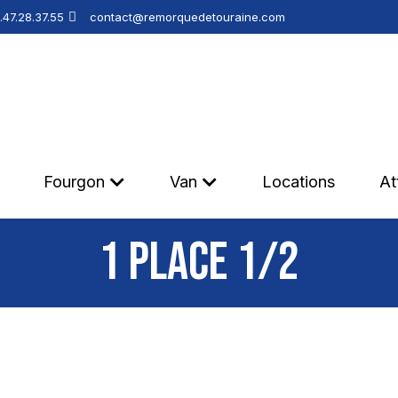
.47.28.37.55
contact@remorquedetouraine.com
Fourgon
Van
Locations
At
1 PLACE 1/2