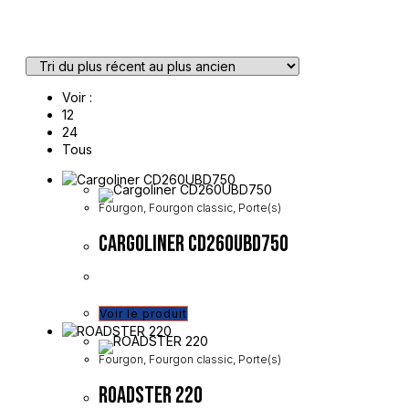
Voir :
12
24
Tous
Fourgon
,
Fourgon classic
,
Porte(s)
Cargoliner CD260UBD750
Voir le produit
Fourgon
,
Fourgon classic
,
Porte(s)
ROADSTER 220