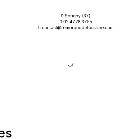
Sorigny (37)
02.47.28.37.55
contact@remorquedetouraine.com
es