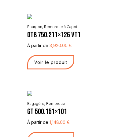
Fourgon
,
Remorque à Capot
GTB 750.211×126 VT1
À partir de
3,920.00
€
Voir le produit
Bagagère
,
Remorque
GT 500.151×101
À partir de
1,148.00
€