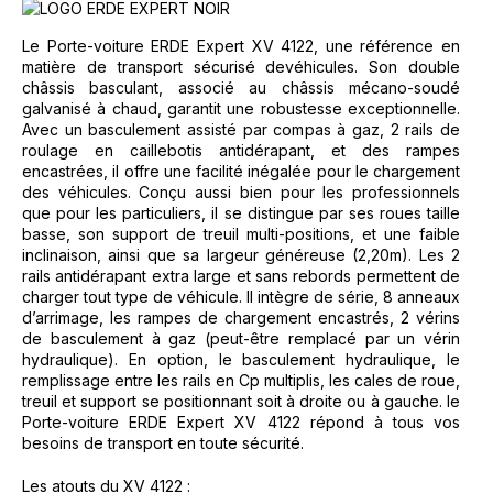
Le Porte-voiture ERDE Expert XV 4122, une référence en
matière de transport sécurisé devéhicules. Son double
châssis basculant, associé au châssis mécano-soudé
galvanisé à chaud, garantit une robustesse exceptionnelle.
Avec un basculement assisté par compas à gaz, 2 rails de
roulage en caillebotis antidérapant, et des rampes
encastrées, il offre une facilité inégalée pour le chargement
des véhicules. Conçu aussi bien pour les professionnels
que pour les particuliers, il se distingue par ses roues taille
basse, son support de treuil multi-positions, et une faible
inclinaison, ainsi que sa largeur généreuse (2,20m). Les 2
rails antidérapant extra large et sans rebords permettent de
charger tout type de véhicule. Il intègre de série, 8 anneaux
d’arrimage, les rampes de chargement encastrés, 2 vérins
de basculement à gaz (peut-être remplacé par un vérin
hydraulique). En option, le basculement hydraulique, le
remplissage entre les rails en Cp multiplis, les cales de roue,
treuil et support se positionnant soit à droite ou à gauche. le
Porte-voiture ERDE Expert XV 4122 répond à tous vos
besoins de transport en toute sécurité.
Les atouts du XV 4122 :