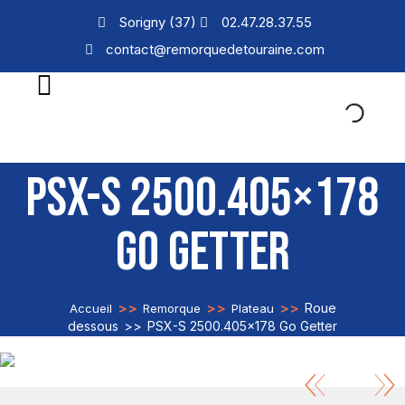
Sorigny (37)
02.47.28.37.55
contact@remorquedetouraine.com
PSX-S 2500.405×178
GO GETTER
>>
>>
>>
Roue
Accueil
Remorque
Plateau
dessous
>>
PSX-S 2500.405×178 Go Getter