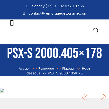
Sorigny (37)
02.47.28.37.55
contact@remorquedetouraine.com
PSX-S 2000.405×178
>>
>>
>>
Roue
Accueil
Remorque
Plateau
dessous
>>
PSX-S 2000.405×178