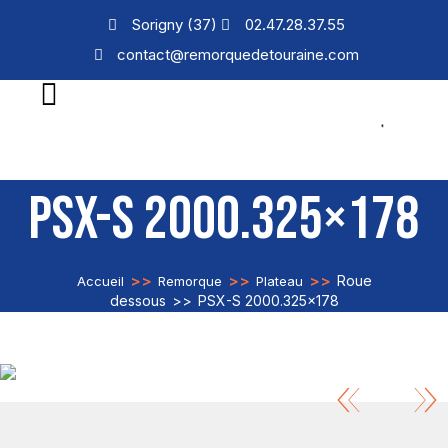
Sorigny (37)
02.47.28.37.55
contact@remorquedetouraine.com
PSX-S 2000.325×178
>>
>>
>>
Roue
Accueil
Remorque
Plateau
dessous
>>
PSX-S 2000.325×178