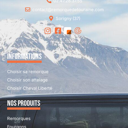
02.47.28.37.55
contact@remorquedetouraine.com
Sorigny (37)
INFORMATIONS
Choisir sa remorque
Choisir son attelage
Choisir Cheval Liberté
NOS PRODUITS
Remorques
Fourgons