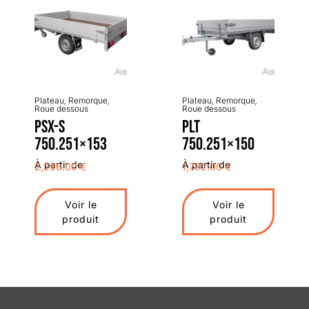
Plateau
,
Remorque
,
Plateau
,
Remorque
,
Roue dessous
Roue dessous
PSX-S
PLT
750.251×153
750.251×150
À partir de
À partir de
2,296.00
€
1,792.00
€
Voir le
Voir le
produit
produit