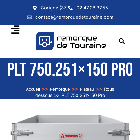
Sorigny (37)
02.47.28.37.55
contact@remorquedetouraine.com
PLT 750.251×150 PRO
>>
>>
>>
Roue
Accueil
Remorque
Plateau
dessous
>>
PLT 750.251×150 Pro