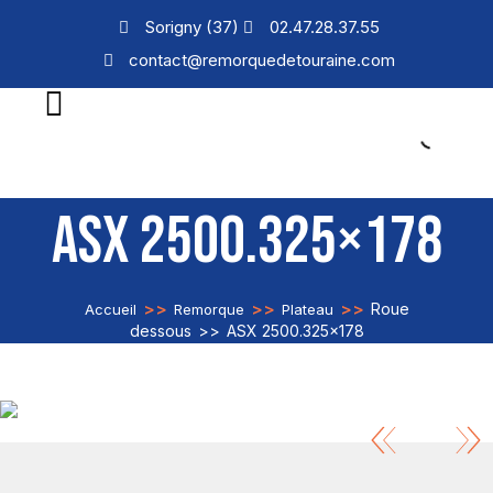
Sorigny (37)
02.47.28.37.55
contact@remorquedetouraine.com
ASX 2500.325×178
>>
>>
>>
Roue
Accueil
Remorque
Plateau
dessous
>>
ASX 2500.325×178