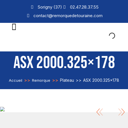
Sorigny (37)
02.47.28.37.55
contact@remorquedetouraine.com
ASX 2000.325×178
>>
>>
Plateau
>>
ASX 2000.325×178
Accueil
Remorque