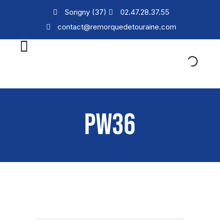
Sorigny (37)
02.47.28.37.55
contact@remorquedetouraine.com
PW36