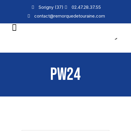
Sorigny (37)
02.47.28.37.55
contact@remorquedetouraine.com
PW24