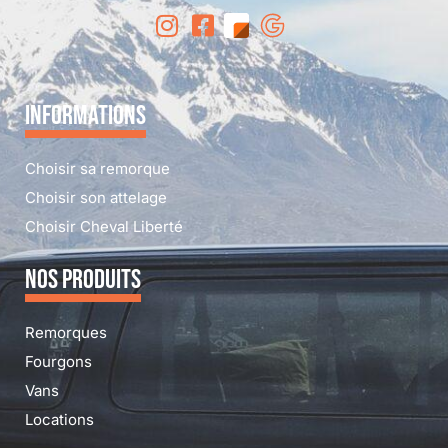
INFORMATIONS
Choisir sa remorque
Choisir son attelage
Choisir Cheval Liberté
NOS PRODUITS
Remorques
Fourgons
Vans
Locations