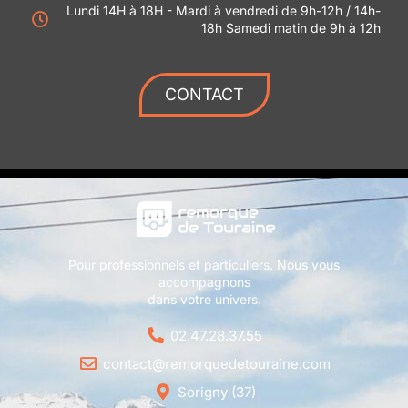
Lundi 14H à 18H - Mardi à vendredi de 9h-12h / 14h-
18h Samedi matin de 9h à 12h
CONTACT
Pour professionnels et particuliers. Nous vous
accompagnons
dans votre univers.
02.47.28.37.55
contact@remorquedetouraine.com
Sorigny (37)