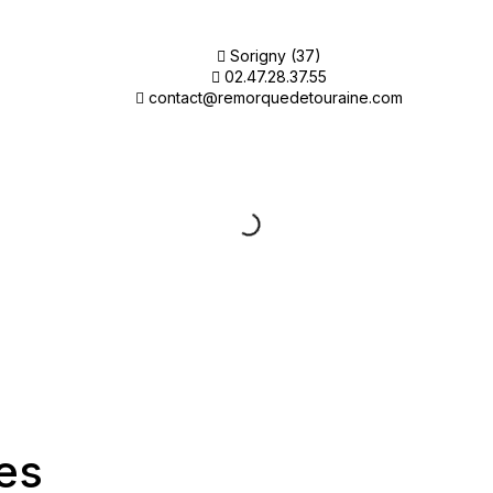
Sorigny (37)
02.47.28.37.55
contact@remorquedetouraine.com
es