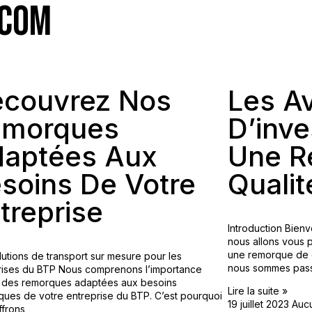
.COM
couvrez Nos
Les A
emorques
D’inve
aptées Aux
Une R
soins De Votre
Qualit
treprise
Introduction Bienv
nous allons vous p
une remorque de q
lutions de transport sur mesure pour les
nous sommes pass
rises du BTP Nous comprenons l’importance
r des remorques adaptées aux besoins
Lire la suite »
iques de votre entreprise du BTP. C’est pourquoi
19 juillet 2023
Auc
ffrons