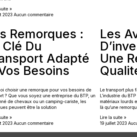
suite »
let 2023
Aucun commentaire
s Remorques :
Les A
 Clé Du
D’inve
ansport Adapté
Une R
Vos Besoins
Qualit
oi choisir une remorque pour vos besoins de
Le transport plus 
ort ? Que vous soyez une entreprise du BTP, un
L’industrie du BTP
nné de chevaux ou un camping-cariste, les
matériaux lourds e
ues peuvent être la solution
là qu’une remorqu
suite »
Lire la suite »
let 2023
Aucun commentaire
19 juillet 2023
Auc