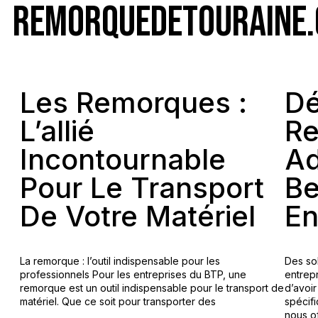
REMORQUEDETOURAINE
Les Remorques :
Dé
L’allié
R
Incontournable
Ad
Pour Le Transport
Be
De Votre Matériel
En
La remorque : l’outil indispensable pour les
Des so
professionnels Pour les entreprises du BTP, une
entrep
remorque est un outil indispensable pour le transport de
d’avoi
matériel. Que ce soit pour transporter des
spécif
nous o